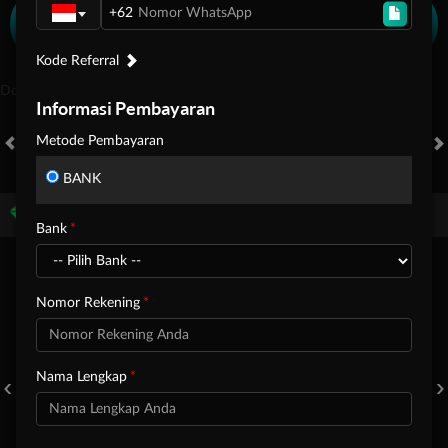
IDR
12,691,552,197
+62
Kode Referral
Download Aplikasi
Informasi Pembayaran
Metode Pembayaran
HOT GAMES
SLOTS
LIVE CASINO
RACE
TOGEL
OL
BANK
Game Populer
Bank
Nomor Rekening
Gates of Olympus POP
Storm of Seth 2
Fortune Garuda 1000
Nama Lengkap
Beranda
Promosi
Masuk
Hubungi Kami
Akun Saya