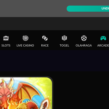
UND
SLOTS
LIVE CASINO
RACE
TOGEL
OLAHRAGA
ARCADE