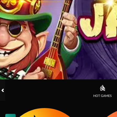
HOT GAMES