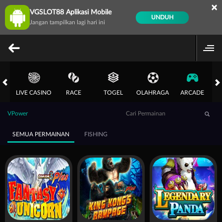
×
VGSLOT88 Aplikasi Mobile
UNDUH
Jangan tampilkan lagi hari ini
S
LIVE CASINO
RACE
TOGEL
OLAHRAGA
ARCADE
VPower
SEMUA PERMAINAN
FISHING