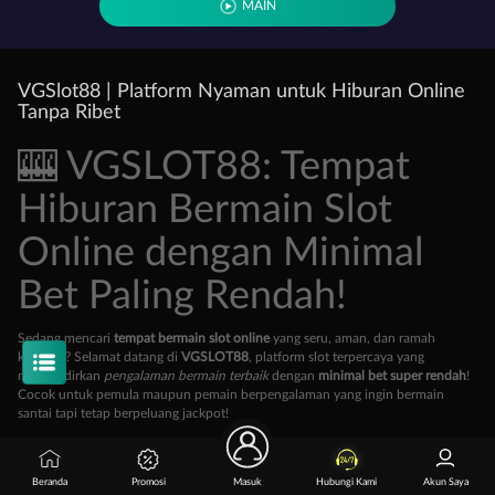
MAIN
VGSlot88 | Platform Nyaman untuk Hiburan Online
Tanpa Ribet
🎰 VGSLOT88: Tempat
Hiburan Bermain Slot
Online dengan Minimal
Bet Paling Rendah!
Sedang mencari
tempat bermain slot online
yang seru, aman, dan ramah
kantong? Selamat datang di
VGSLOT88
, platform slot terpercaya yang
menghadirkan
pengalaman bermain terbaik
dengan
minimal bet super rendah
!
Cocok untuk pemula maupun pemain berpengalaman yang ingin bermain
santai tapi tetap berpeluang jackpot!
🌟 Kenapa Harus Pilih
Beranda
Promosi
Masuk
Hubungi Kami
Akun Saya