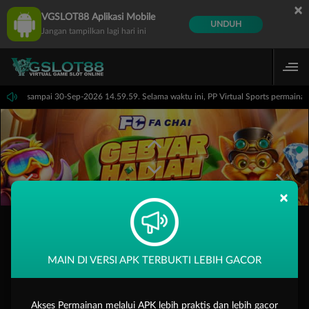
×
VGSLOT88 Aplikasi Mobile
UNDUH
Jangan tampilkan lagi hari ini
4.59.59 sampai 30-Sep-2026 14.59.59. Selama waktu ini, PP Virtual Sports permain
×
MAIN DI VERSI APK TERBUKTI LEBIH GACOR
JACKPOT
PLAY
Akses Permainan melalui APK lebih praktis dan lebih gacor