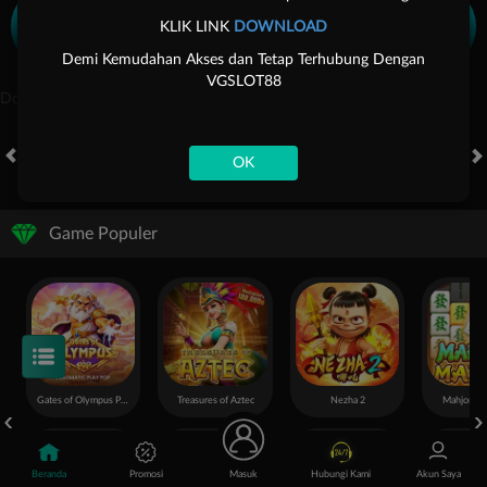
IDR
12,738,483,366
KLIK LINK
DOWNLOAD
Demi Kemudahan Akses dan Tetap Terhubung Dengan
VGSLOT88
Download Aplikasi
OK
HOT GAMES
SLOTS
LIVE CASINO
RACE
TOGEL
OL
Game Populer
Gates of Olympus POP
Treasures of Aztec
Nezha 2
Mahjong 
Beranda
Promosi
Masuk
Hubungi Kami
Akun Saya