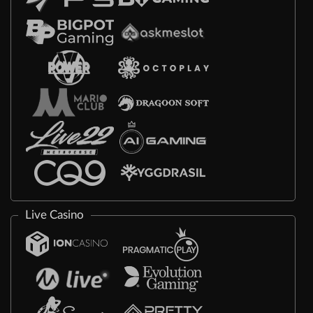
Live Casino