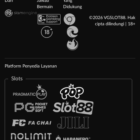
Dari
Jawab
Yang
Bermain
Didukung
©2026 VGSLOT88. Hak
cipta dilindungi | 18+
Platform Penyedia Layanan
Slots