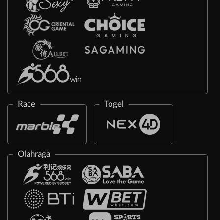
Race
Togel
Olahraga