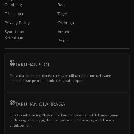
Gambling
Race
Disclaimer
Togel
Privacy Policy
Olahraga
Syarat dan
Arcade
Ketentuan
Poker
TARUHAN SLOT
Penyedia slot online dengan beragam pilihan game menarik yang
memudahkan pemain untuk mencapai jackpot
TARUHAN OLAHRAGA
Sportsbook Gaming Platform Terbaik menawarkan lebih banyak game,
odds yang lebih tinggi, dan menyediakan pilihan yang lebih banyak
untuk pemain.