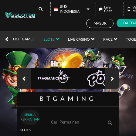
BHS
Live
Ve
Chat
M
INDONESIA
DAFTA
MASUK
IDR
12,666,690,
HOT GAMES
SLOTS
LIVE CASINO
RACE
TOG
BTGAMING
SEMUA
PERMAINAN
SLOTS