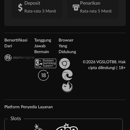
Deposit
Penarikan
Rata-rata 3 Menit
Rata-rata 5 Menit
Bersertifikasi
Tanggung
Browser
Dari
Jawab
Yang
Bermain
Didukung
©2026 VGSLOT88. Hak
cipta dilindungi | 18+
Platform Penyedia Layanan
Slots