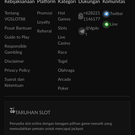
Kebijaksanaan
Platform
Kategori
Dukungan
Komunitas
Tentang
Promosi
Hot
+628221
Twitter
VGSLOT88
Games
1146177
Loyalty
Line
Pusat Bantuan
Slots
@Vgslo
Referral
t
Guide to Play
Live
Casino
Responsible
Gambling
Race
Disclaimer
Togel
Privacy Policy
Olahraga
Syarat dan
Arcade
Ketentuan
Poker
TARUHAN SLOT
Penyedia slot online dengan beragam pilihan game menarik yang
memudahkan pemain untuk mencapai jackpot