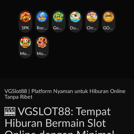
5PK
Rocket Crash
Goblin Treasure
Duck River
Christmas Mines
GOLDEN BASIN
Monkey Thunderbolt
Monkey King
VGSlot88 | Platform Nyaman untuk Hiburan Online
Tanpa Ribet
🎰 VGSLOT88: Tempat
Hiburan Bermain Slot