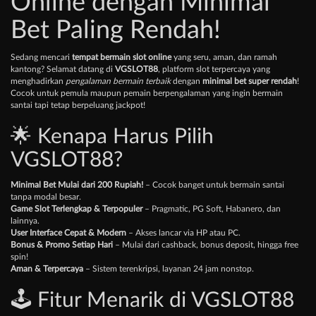
Online dengan Minimal
Bet Paling Rendah!
Sedang mencari
tempat bermain slot online
yang seru, aman, dan ramah
kantong? Selamat datang di
VGSLOT88
, platform slot terpercaya yang
menghadirkan
pengalaman bermain terbaik
dengan
minimal bet super rendah
!
Cocok untuk pemula maupun pemain berpengalaman yang ingin bermain
santai tapi tetap berpeluang jackpot!
🌟 Kenapa Harus Pilih
VGSLOT88?
Minimal Bet Mulai dari 200 Rupiah!
– Cocok banget untuk bermain santai
tanpa modal besar.
Game Slot Terlengkap & Terpopuler
– Pragmatic, PG Soft, Habanero, dan
lainnya.
User Interface Cepat & Modern
– Akses lancar via HP atau PC.
Bonus & Promo Setiap Hari
– Mulai dari cashback, bonus deposit, hingga free
spin!
Aman & Terpercaya
– Sistem terenkripsi, layanan 24 jam nonstop.
🕹️ Fitur Menarik di VGSLOT88