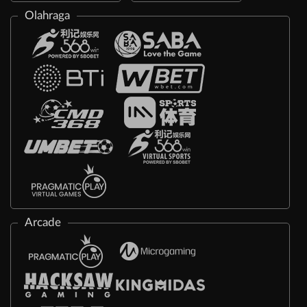
Olahraga
Arcade