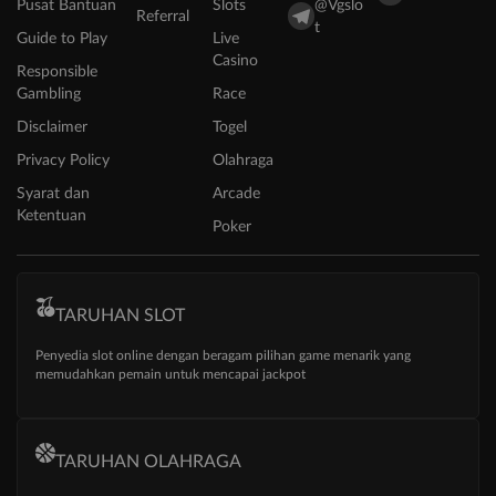
Pusat Bantuan
Slots
@Vgslo
Referral
t
Guide to Play
Live
Casino
Responsible
Gambling
Race
Disclaimer
Togel
Privacy Policy
Olahraga
Syarat dan
Arcade
Ketentuan
Poker
TARUHAN SLOT
Penyedia slot online dengan beragam pilihan game menarik yang
memudahkan pemain untuk mencapai jackpot
TARUHAN OLAHRAGA