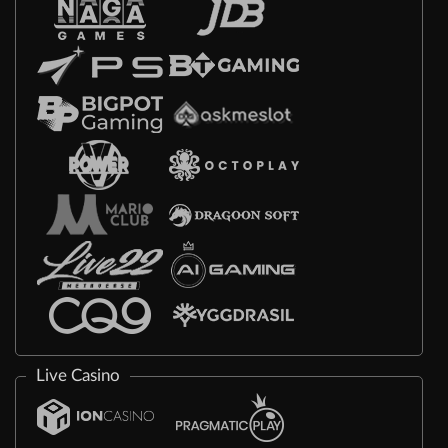
Live Casino