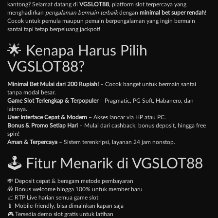
kantong? Selamat datang di
VGSLOT88
, platform slot terpercaya yang
menghadirkan
pengalaman bermain terbaik
dengan
minimal bet super rendah
!
Cocok untuk pemula maupun pemain berpengalaman yang ingin bermain
santai tapi tetap berpeluang jackpot!
🌟 Kenapa Harus Pilih
VGSLOT88?
Minimal Bet Mulai dari 200 Rupiah!
– Cocok banget untuk bermain santai
tanpa modal besar.
Game Slot Terlengkap & Terpopuler
– Pragmatic, PG Soft, Habanero, dan
lainnya.
User Interface Cepat & Modern
– Akses lancar via HP atau PC.
Bonus & Promo Setiap Hari
– Mulai dari cashback, bonus deposit, hingga free
spin!
Aman & Terpercaya
– Sistem terenkripsi, layanan 24 jam nonstop.
🕹️ Fitur Menarik di VGSLOT88
💸 Deposit cepat & beragam metode pembayaran
🎁 Bonus welcome hingga 100% untuk member baru
📈 RTP Live harian semua game slot
📱 Mobile-friendly, bisa dimainkan kapan saja
🎮 Tersedia demo slot gratis untuk latihan