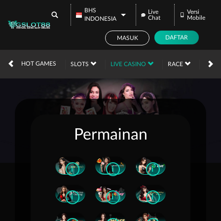
BHS
Live
Versi
Chat
Mobile
INDONESIA
DAFTAR
MASUK
HOT GAMES
SLOTS
LIVE CASINO
RACE
TOG
Permainan
i
i
i
i
i
i