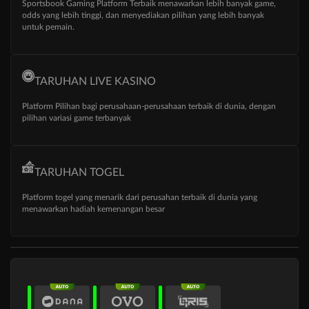
Sportsbook Gaming Platform Terbaik menawarkan lebih banyak game,
odds yang lebih tinggi, dan menyediakan pilihan yang lebih banyak
untuk pemain.
TARUHAN LIVE KASINO
Platform Pilihan bagi perusahaan-perusahaan terbaik di dunia, dengan
pilihan variasi game terbanyak
TARUHAN TOGEL
Platform togel yang menarik dari perusahan terbaik di dunia yang
menawarkan hadiah kemenangan besar