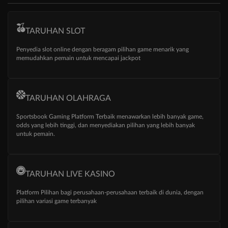
TARUHAN SLOT
Penyedia slot online dengan beragam pilihan game menarik yang
memudahkan pemain untuk mencapai jackpot
TARUHAN OLAHRAGA
Sportsbook Gaming Platform Terbaik menawarkan lebih banyak game,
odds yang lebih tinggi, dan menyediakan pilihan yang lebih banyak
untuk pemain.
TARUHAN LIVE KASINO
Platform Pilihan bagi perusahaan-perusahaan terbaik di dunia, dengan
pilihan variasi game terbanyak