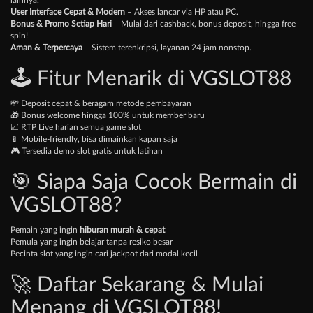
lainnya.
User Interface Cepat & Modern
– Akses lancar via HP atau PC.
Bonus & Promo Setiap Hari
– Mulai dari cashback, bonus deposit, hingga free
spin!
Aman & Terpercaya
– Sistem terenkripsi, layanan 24 jam nonstop.
🕹️ Fitur Menarik di VGSLOT88
💸 Deposit cepat & beragam metode pembayaran
🎁 Bonus welcome hingga 100% untuk member baru
📈 RTP Live harian semua game slot
📱 Mobile-friendly, bisa dimainkan kapan saja
🎮 Tersedia demo slot gratis untuk latihan
🎯 Siapa Saja Cocok Bermain di
VGSLOT88?
Pemain yang ingin
hiburan murah & cepat
Pemula yang ingin belajar tanpa resiko besar
Pecinta slot yang ingin cari jackpot dari modal kecil
🚀 Daftar Sekarang & Mulai
Menang di VGSLOT88!