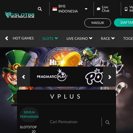
BHS
Live
Ve
Chat
M
INDONESIA
DAFTA
MASUK
IDR
12,690,677,
HOT GAMES
SLOTS
LIVE CASINO
RACE
TOG
VPLUS
SEMUA
PERMAINAN
SLOTS
TOP
20