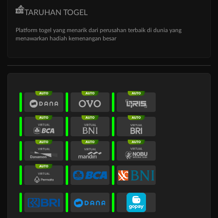
TARUHAN TOGEL
Platform togel yang menarik dari perusahan terbaik di dunia yang
menawarkan hadiah kemenangan besar