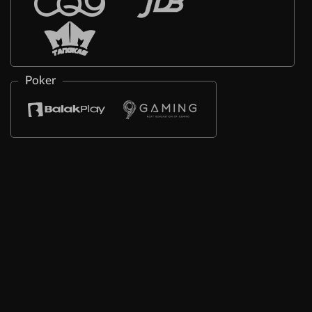
Poker