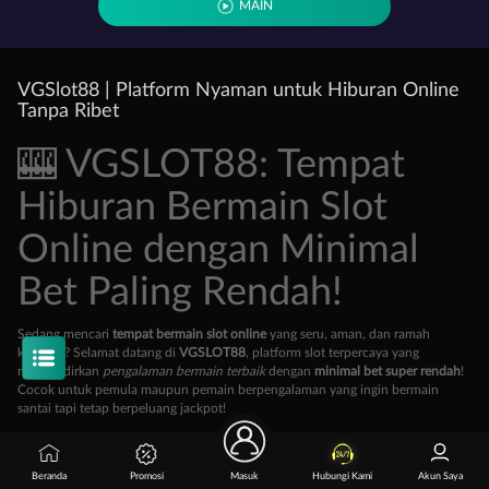
MAIN
VGSlot88 | Platform Nyaman untuk Hiburan Online
Tanpa Ribet
🎰 VGSLOT88: Tempat
Hiburan Bermain Slot
Online dengan Minimal
Bet Paling Rendah!
Sedang mencari
tempat bermain slot online
yang seru, aman, dan ramah
kantong? Selamat datang di
VGSLOT88
, platform slot terpercaya yang
menghadirkan
pengalaman bermain terbaik
dengan
minimal bet super rendah
!
Cocok untuk pemula maupun pemain berpengalaman yang ingin bermain
santai tapi tetap berpeluang jackpot!
🌟 Kenapa Harus Pilih
Beranda
Promosi
Masuk
Hubungi Kami
Akun Saya