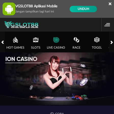
×
VGSLOT88 Aplikasi Mobile
UNDUH
Jangan tampilkan lagi hari ini
HOT GAMES
SLOTS
LIVE CASINO
RACE
TOGEL
OL