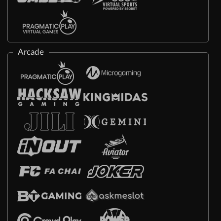
Arcade