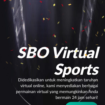
SBO Virtual
Sports
Didedikasikan untuk meningkatkan taruhan
virtual online, kami menyediakan berbagai
permainan virtual yang memungkinkan Anda
bermain 24 jam sehari!