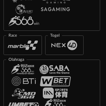
Race
Togel
Olahraga