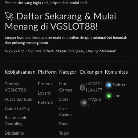
Pecinta slot yang ingin cari jackpot dari modal kecil
🚀 Daftar Sekarang & Mulai
Menang di VGSLOT88!
Jangan lewatkan keseruan bermain slot online dengan
minimal bet terendah
dan peluang menang besar
VGSLOT88 – Hiburan Terbaik, Modal Terjangkau, Untung Maksimal!
Kebijaksanaan
Platform
Kategori
Dukungan
Komunitas
Tentang
Promosi
Hot
+628221
Twitter
VGSLOT88
Games
1146177
Loyalty
Line
Pusat Bantuan
Slots
@Vgslo
Referral
t
Guide to Play
Live
Casino
Responsible
Gambling
Race
Disclaimer
Togel