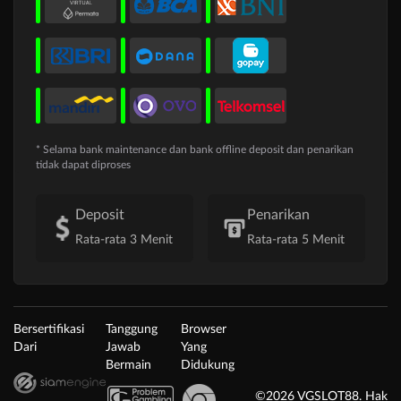
* Selama bank maintenance dan bank offline deposit dan penarikan
tidak dapat diproses
Deposit
Penarikan
Rata-rata 3 Menit
Rata-rata 5 Menit
Bersertifikasi
Tanggung
Browser
Dari
Jawab
Yang
Bermain
Didukung
©2026 VGSLOT88. Hak