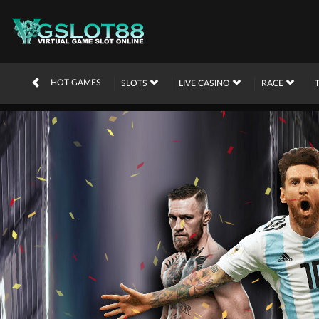
HOT GAMES
SLOTS
LIVE CASINO
RACE