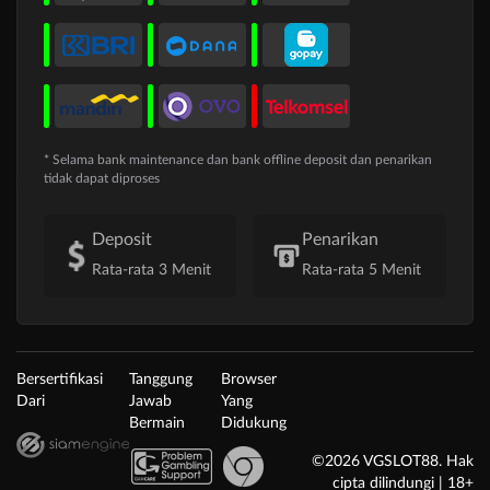
* Selama bank maintenance dan bank offline deposit dan penarikan
tidak dapat diproses
Deposit
Penarikan
Rata-rata 3 Menit
Rata-rata 5 Menit
Bersertifikasi
Tanggung
Browser
Dari
Jawab
Yang
Bermain
Didukung
©2026 VGSLOT88. Hak
cipta dilindungi | 18+