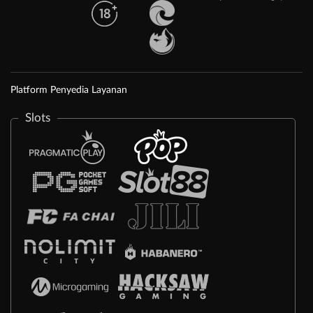
Platform Penyedia Layanan
Slots