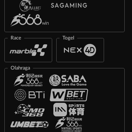
Race
Togel
Olahraga