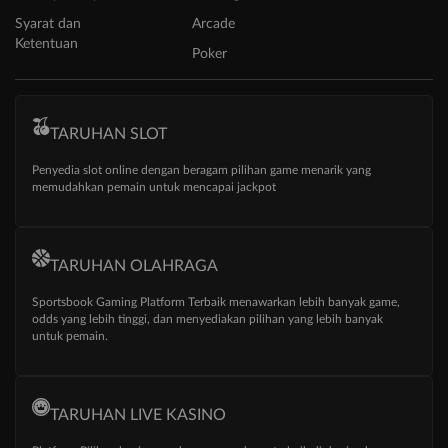
Syarat dan
Arcade
Ketentuan
Poker
TARUHAN SLOT
Penyedia slot online dengan beragam pilihan game menarik yang
memudahkan pemain untuk mencapai jackpot
TARUHAN OLAHRAGA
Sportsbook Gaming Platform Terbaik menawarkan lebih banyak game,
odds yang lebih tinggi, dan menyediakan pilihan yang lebih banyak
untuk pemain.
TARUHAN LIVE KASINO