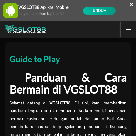
×
VGSLOT88 Aplikasi Mobile
UNDUH
Jangan tampilkan lagi hari ini
Guide to Play
Panduan & Cara
Bermain di VGSLOT88
Selamat datang di
VGSLOT88
! Di sini, kami memberikan
panduan lengkap untuk membantu Anda memulai perjalanan
bermain casino online dengan mudah dan aman. Baik Anda
pemain baru maupun berpengalaman, panduan ini dirancang
untuk memastikan pengalaman bermain yang menyenangkan