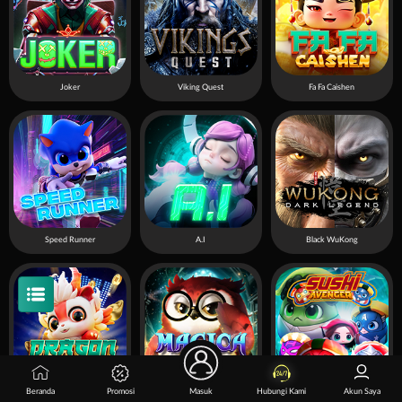
Joker
Viking Quest
Fa Fa Caishen
Speed Runner
A.I
Black WuKong
Beranda
Promosi
Masuk
Hubungi Kami
Akun Saya
Dragon Festive
Magica Owl
Sushi Avenger