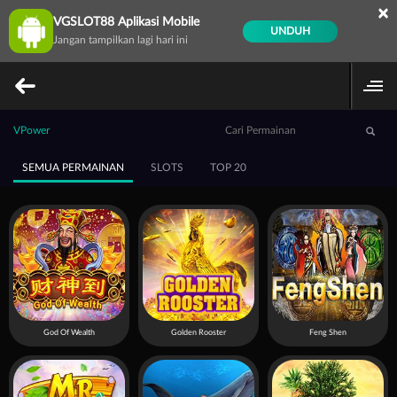
×
VGSLOT88 Aplikasi Mobile
UNDUH
Jangan tampilkan lagi hari ini
VPower
SEMUA PERMAINAN
SLOTS
TOP 20
God Of Wealth
Golden Rooster
Feng Shen