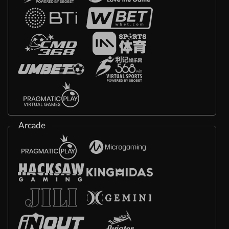
Arcade