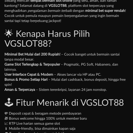
Sedang mencari
tempat bermain slot online
yang seru, aman, dan ramah
kantong? Selamat datang di
VGSLOT88
, platform slot terpercaya yang
menghadirkan
pengalaman bermain terbaik
dengan
minimal bet super rendah
!
Cocok untuk pemula maupun pemain berpengalaman yang ingin bermain
santai tapi tetap berpeluang jackpot!
🌟 Kenapa Harus Pilih
VGSLOT88?
Minimal Bet Mulai dari 200 Rupiah!
– Cocok banget untuk bermain santai
tanpa modal besar.
Game Slot Terlengkap & Terpopuler
– Pragmatic, PG Soft, Habanero, dan
lainnya.
User Interface Cepat & Modern
– Akses lancar via HP atau PC.
Bonus & Promo Setiap Hari
– Mulai dari cashback, bonus deposit, hingga free
spin!
Aman & Terpercaya
– Sistem terenkripsi, layanan 24 jam nonstop.
🕹️ Fitur Menarik di VGSLOT88
💸 Deposit cepat & beragam metode pembayaran
🎁 Bonus welcome hingga 100% untuk member baru
📈 RTP Live harian semua game slot
📱 Mobile-friendly, bisa dimainkan kapan saja