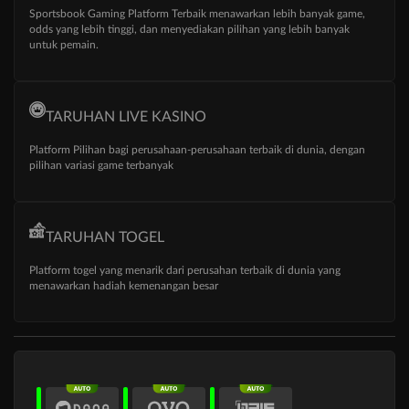
Sportsbook Gaming Platform Terbaik menawarkan lebih banyak game,
odds yang lebih tinggi, dan menyediakan pilihan yang lebih banyak
untuk pemain.
TARUHAN LIVE KASINO
Platform Pilihan bagi perusahaan-perusahaan terbaik di dunia, dengan
pilihan variasi game terbanyak
TARUHAN TOGEL
Platform togel yang menarik dari perusahan terbaik di dunia yang
menawarkan hadiah kemenangan besar