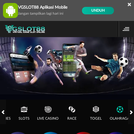
×
VGSLOT88 Aplikasi Mobile
UNDUH
Jangan tampilkan lagi hari ini
GAMES
SLOTS
LIVE CASINO
RACE
TOGEL
OLAHRAGA