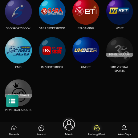
SBO SPORTSBOOK
SABA SPORTSBOOK
BTI GAMING
WBET
CMD
IM SPORTSBOOK
UMBET
SBO VIRTUAL
SPORTS
PP VIRTUAL SPORTS
VGSlot88 | Platform Nyaman untuk Hiburan Online
Tanpa Ribet
Beranda
Promosi
Masuk
Hubungi Kami
Akun Saya